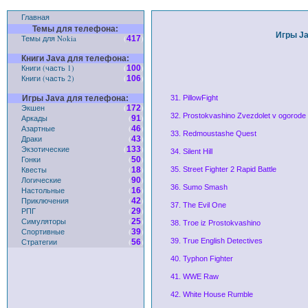
Главная
Темы для телефона:
Игры Ja
Темы для Nokia
(
)
417
Книги Java для телефона:
Книги (часть 1)
(
)
100
Книги (часть 2)
(
)
106
Игры Java для телефона:
31. PillowFight
Экшен
(
)
172
32. Prostokvashino Zvezdolet v ogorode
Аркады
(
)
91
Азартные
(
)
46
33. Redmoustashe Quest
Драки
(
)
43
Экзотические
(
)
133
34. Silent Hill
Гонки
(
)
50
Квесты
(
)
18
35. Street Fighter 2 Rapid Battle
Логические
(
)
90
36. Sumo Smash
Настольные
(
)
16
Приключения
(
)
42
37. The Evil One
РПГ
(
)
29
Симуляторы
(
)
25
38. Troe iz Prostokvashino
Спортивные
(
)
39
Стратегии
(
)
39. True English Detectives
56
40. Typhon Fighter
41. WWE Raw
42. White House Rumble