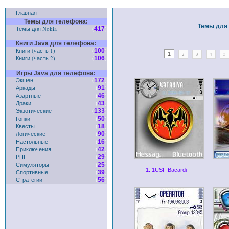
Главная
Темы для телефона:
Темы для 
Темы для Nokia
(
)
417
Книги Java для телефона:
Книги (часть 1)
(
)
100
1
2
3
4
5
Книги (часть 2)
(
)
106
Игры Java для телефона:
Экшен
(
)
172
Аркады
(
)
91
Азартные
(
)
46
Драки
(
)
43
Экзотические
(
)
133
Гонки
(
)
50
Квесты
(
)
18
Логические
(
)
90
Настольные
(
)
16
Приключения
(
)
42
РПГ
(
)
29
Симуляторы
(
)
25
1. 1USF Bacardi
Спортивные
(
)
39
Стратегии
(
)
56