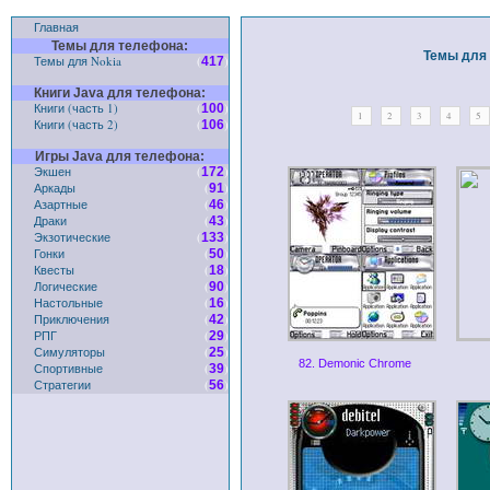
Главная
Темы для телефона:
Темы для 
Темы для Nokia
(
)
417
Книги Java для телефона:
Книги (часть 1)
(
)
100
1
2
3
4
5
Книги (часть 2)
(
)
106
Игры Java для телефона:
Экшен
(
)
172
Аркады
(
)
91
Азартные
(
)
46
Драки
(
)
43
Экзотические
(
)
133
Гонки
(
)
50
Квесты
(
)
18
Логические
(
)
90
Настольные
(
)
16
Приключения
(
)
42
РПГ
(
)
29
Симуляторы
(
)
25
82. Demonic Chrome
Спортивные
(
)
39
Стратегии
(
)
56