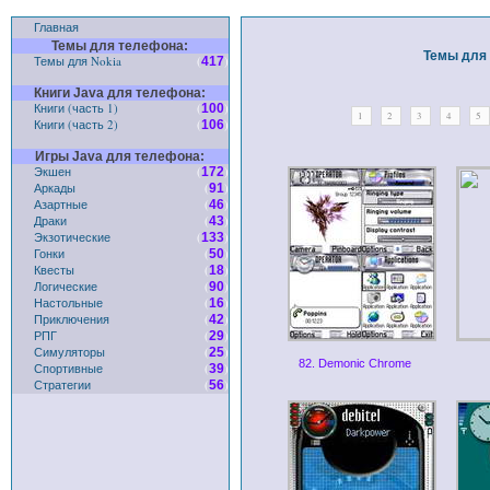
Главная
Темы для телефона:
Темы для 
Темы для Nokia
(
)
417
Книги Java для телефона:
Книги (часть 1)
(
)
100
1
2
3
4
5
Книги (часть 2)
(
)
106
Игры Java для телефона:
Экшен
(
)
172
Аркады
(
)
91
Азартные
(
)
46
Драки
(
)
43
Экзотические
(
)
133
Гонки
(
)
50
Квесты
(
)
18
Логические
(
)
90
Настольные
(
)
16
Приключения
(
)
42
РПГ
(
)
29
Симуляторы
(
)
25
82. Demonic Chrome
Спортивные
(
)
39
Стратегии
(
)
56