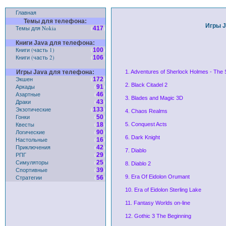
Главная
Темы для телефона:
Игры J
Темы для Nokia
(
)
417
Книги Java для телефона:
Книги (часть 1)
(
)
100
Книги (часть 2)
(
)
106
Игры Java для телефона:
1. Adventures of Sherlock Holmes - The S
Экшен
(
)
172
2. Black Citadel 2
Аркады
(
)
91
Азартные
(
)
46
3. Blades and Magic 3D
Драки
(
)
43
Экзотические
(
)
133
4. Chaos Realms
Гонки
(
)
50
Квесты
(
)
18
5. Conquest Acts
Логические
(
)
90
6. Dark Knight
Настольные
(
)
16
Приключения
(
)
42
7. Diablo
РПГ
(
)
29
Симуляторы
(
)
25
8. Diablo 2
Спортивные
(
)
39
Стратегии
(
)
9. Era Of Eidolon Orumant
56
10. Era of Eidolon Sterling Lake
11. Fantasy Worlds on-line
12. Gothic 3 The Beginning