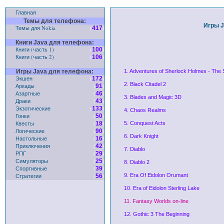
Главная
Темы для телефона:
Игры J
Темы для Nokia
(
)
417
Книги Java для телефона:
Книги (часть 1)
(
)
100
Книги (часть 2)
(
)
106
Игры Java для телефона:
1. Adventures of Sherlock Holmes - The S
Экшен
(
)
172
2. Black Citadel 2
Аркады
(
)
91
Азартные
(
)
46
3. Blades and Magic 3D
Драки
(
)
43
Экзотические
(
)
133
4. Chaos Realms
Гонки
(
)
50
Квесты
(
)
18
5. Conquest Acts
Логические
(
)
90
6. Dark Knight
Настольные
(
)
16
Приключения
(
)
42
7. Diablo
РПГ
(
)
29
Симуляторы
(
)
25
8. Diablo 2
Спортивные
(
)
39
Стратегии
(
)
9. Era Of Eidolon Orumant
56
10. Era of Eidolon Sterling Lake
11. Fantasy Worlds on-line
12. Gothic 3 The Beginning