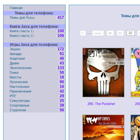
Главная
Темы для телефона:
Темы для 
Темы для Nokia
(
)
417
Книги Java для телефона:
Книги (часть 1)
(
)
100
....
32
1
«««←
30
31
Книги (часть 2)
(
)
106
Игры Java для телефона:
Экшен
(
)
172
Аркады
(
)
91
Азартные
(
)
46
Драки
(
)
43
Экзотические
(
)
133
Гонки
(
)
50
Квесты
(
)
18
Логические
(
)
90
Настольные
(
)
16
Приключения
(
)
42
РПГ
(
)
29
Симуляторы
(
)
25
280. The Punisher
28
Спортивные
(
)
39
Стратегии
(
)
56