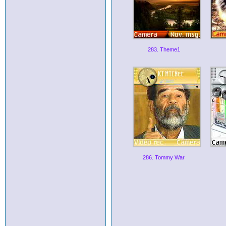
283. Theme1
286. Tommy War