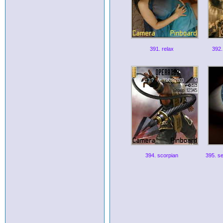
391. relax
392.
394. scorpian
395. se