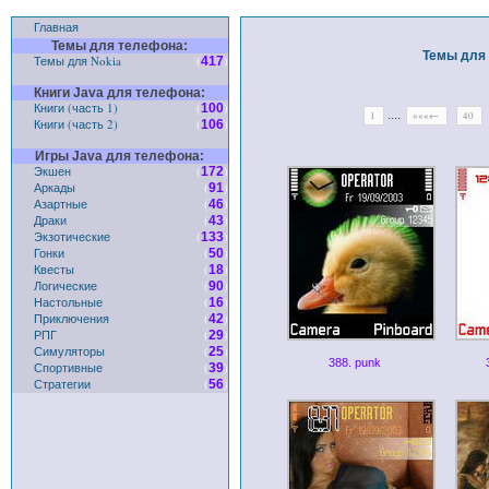
Главная
Темы для телефона:
Темы для 
Темы для Nokia
(
)
417
Книги Java для телефона:
Книги (часть 1)
(
)
100
....
1
«««←
40
Книги (часть 2)
(
)
106
Игры Java для телефона:
Экшен
(
)
172
Аркады
(
)
91
Азартные
(
)
46
Драки
(
)
43
Экзотические
(
)
133
Гонки
(
)
50
Квесты
(
)
18
Логические
(
)
90
Настольные
(
)
16
Приключения
(
)
42
РПГ
(
)
29
Симуляторы
(
)
25
388. punk
Спортивные
(
)
39
Стратегии
(
)
56