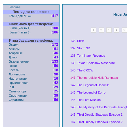
Главная
Темы для телефона:
Игры Ja
Темы для Nokia
(
)
417
Книги Java для телефона:
Книги (часть 1)
(
)
100
1
2
3
4
5
Книги (часть 2)
(
)
106
Игры Java для телефона:
136. Stirliz
Экшен
(
)
172
Аркады
(
)
137. Storm 3D
91
Азартные
(
)
46
138. Terminator Revenge
Драки
(
)
43
Экзотические
(
)
133
139. Texas Chainsaw Massacre
Гонки
(
)
50
Квесты
(
)
18
140. The CROW
Логические
(
)
90
141. The Incredible Hulk Rampage
Настольные
(
)
16
Приключения
(
)
42
142. The Legend of Beowulf
РПГ
(
)
29
Симуляторы
(
)
25
143. The Legend of Zorro
Спортивные
(
)
39
Стратегии
(
)
56
144. The Lost Mission
145. The Mystery of the Bermuda Triangl
146. Thief Deadly Shadows Episode 1
147. Thief Deadly Shadows Episode 2