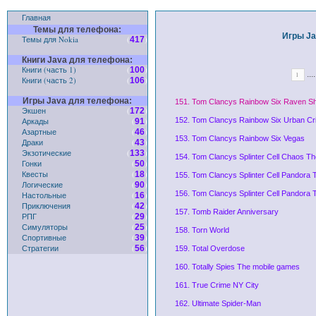
Главная
Темы для телефона:
Игры Ja
Темы для Nokia
(
)
417
Книги Java для телефона:
Книги (часть 1)
(
)
100
....
1
Книги (часть 2)
(
)
106
Игры Java для телефона:
151. Tom Clancys Rainbow Six Raven Sh
Экшен
(
)
172
Аркады
(
)
152. Tom Clancys Rainbow Six Urban Cri
91
Азартные
(
)
46
153. Tom Clancys Rainbow Six Vegas
Драки
(
)
43
Экзотические
(
)
133
154. Tom Clancys Splinter Cell Chaos T
Гонки
(
)
50
Квесты
(
)
18
155. Tom Clancys Splinter Cell Pandora
Логические
(
)
90
156. Tom Clancys Splinter Cell Pandora
Настольные
(
)
16
Приключения
(
)
42
157. Tomb Raider Anniversary
РПГ
(
)
29
Симуляторы
(
)
25
158. Torn World
Спортивные
(
)
39
Стратегии
(
)
56
159. Total Overdose
160. Totally Spies The mobile games
161. True Crime NY City
162. Ultimate Spider-Man