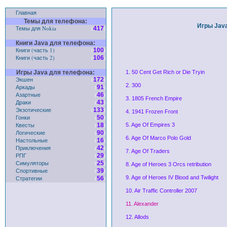
Главная
Темы для телефона:
Игры Java
Темы для Nokia
(
)
417
Книги Java для телефона:
Книги (часть 1)
(
)
100
Книги (часть 2)
(
)
106
Игры Java для телефона:
1. 50 Cent Get Rich or Die Tryin
Экшен
(
)
172
2. 300
Аркады
(
)
91
Азартные
(
)
46
3. 1805 French Empire
Драки
(
)
43
Экзотические
(
)
133
4. 1941 Frozen Front
Гонки
(
)
50
Квесты
(
)
18
5. Age Of Empires 3
Логические
(
)
90
6. Age Of Marco Polo Gold
Настольные
(
)
16
Приключения
(
)
42
7. Age Of Traders
РПГ
(
)
29
Симуляторы
(
)
25
8. Age of Heroes 3 Orcs retribution
Спортивные
(
)
39
Стратегии
(
)
9. Age of Heroes IV Blood and Twilight
56
10. Air Traffic Controller 2007
11. Alexander
12. Allods