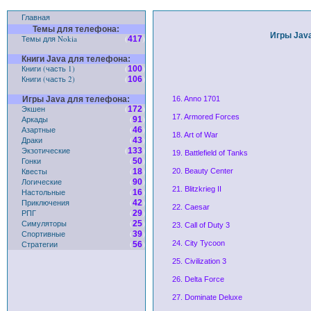
Главная
Темы для телефона:
Игры Java
Темы для Nokia
(
)
417
Книги Java для телефона:
Книги (часть 1)
(
)
100
Книги (часть 2)
(
)
106
Игры Java для телефона:
16. Anno 1701
Экшен
(
)
172
17. Armored Forces
Аркады
(
)
91
Азартные
(
)
46
18. Art of War
Драки
(
)
43
Экзотические
(
)
133
19. Battlefield of Tanks
Гонки
(
)
50
Квесты
(
)
18
20. Beauty Center
Логические
(
)
90
21. Blitzkrieg II
Настольные
(
)
16
Приключения
(
)
42
22. Caesar
РПГ
(
)
29
Симуляторы
(
)
25
23. Call of Duty 3
Спортивные
(
)
39
Стратегии
(
)
24. City Tycoon
56
25. Civilization 3
26. Delta Force
27. Dominate Deluxe