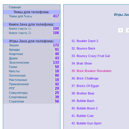
Главная
Темы для телефона:
Игры Ja
Темы для Nokia
(
)
417
Книги Java для телефона:
Книги (часть 1)
(
)
100
1
2
Книги (часть 2)
(
)
106
Игры Java для телефона:
31. Boulder Dash 2
Экшен
(
)
172
32. Bounce Back
Аркады
(
)
91
Азартные
(
)
46
33. Bouncy Crazy Fruit Gal
Драки
(
)
43
Экзотические
(
)
133
34. Brak Show
Гонки
(
)
50
Квесты
(
)
18
35. Brick Breaker Revolution
Логические
(
)
90
36. Brick Challenge
Настольные
(
)
16
Приключения
(
)
42
37. Bricks Of Egypt
РПГ
(
)
29
Симуляторы
(
)
25
38. Brother Bear
Спортивные
(
)
39
Стратегии
(
)
39. Bubble Bash
56
40. Bubble Boom 2
41. Bubble Cute
42. Bubble Gun Sport