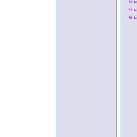
73. Mr
74. N
75. N