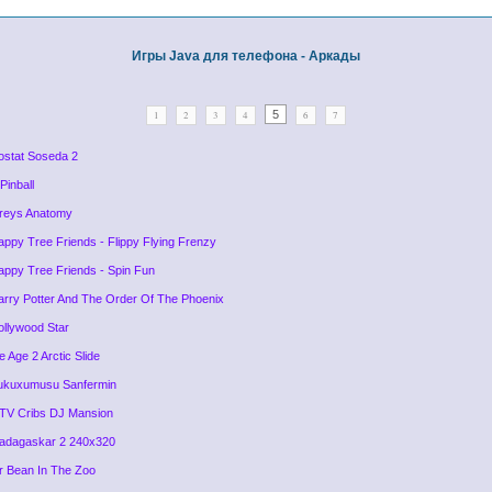
Игры Java для телефона - Аркады
5
1
2
3
4
6
7
ostat Soseda 2
Pinball
reys Anatomy
appy Tree Friends - Flippy Flying Frenzy
appy Tree Friends - Spin Fun
arry Potter And The Order Of The Phoenix
ollywood Star
e Age 2 Arctic Slide
ukuxumusu Sanfermin
TV Cribs DJ Mansion
adagaskar 2 240x320
r Bean In The Zoo