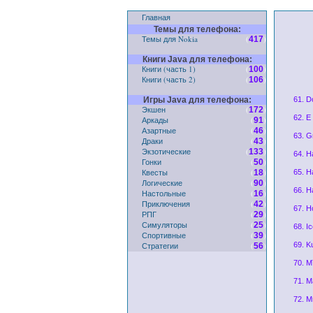
Главная
Темы для телефона:
Темы для Nokia
(
)
417
Книги Java для телефона:
Книги (часть 1)
(
)
100
Книги (часть 2)
(
)
106
Игры Java для телефона:
61. D
Экшен
(
)
172
62. E 
Аркады
(
)
91
Азартные
(
)
46
63. G
Драки
(
)
43
Экзотические
(
)
133
64. H
Гонки
(
)
50
Квесты
(
)
18
65. H
Логические
(
)
90
66. H
Настольные
(
)
16
Приключения
(
)
42
67. H
РПГ
(
)
29
Симуляторы
(
)
25
68. Ic
Спортивные
(
)
39
Стратегии
(
)
69. K
56
70. M
71. M
72. M