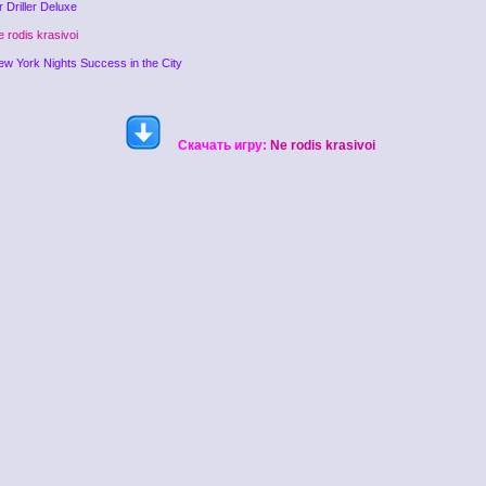
 Driller Deluxe
e rodis krasivoi
ew York Nights Success in the City
Скачать игру:
Ne rodis krasivoi