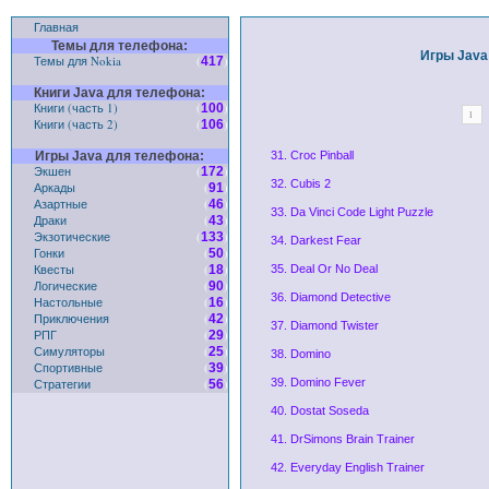
Главная
Темы для телефона:
Игры Java
Темы для Nokia
(
)
417
Книги Java для телефона:
Книги (часть 1)
(
)
100
1
Книги (часть 2)
(
)
106
Игры Java для телефона:
31. Croc Pinball
Экшен
(
)
172
32. Cubis 2
Аркады
(
)
91
Азартные
(
)
46
33. Da Vinci Code Light Puzzle
Драки
(
)
43
Экзотические
(
)
133
34. Darkest Fear
Гонки
(
)
50
Квесты
(
)
18
35. Deal Or No Deal
Логические
(
)
90
36. Diamond Detective
Настольные
(
)
16
Приключения
(
)
42
37. Diamond Twister
РПГ
(
)
29
Симуляторы
(
)
25
38. Domino
Спортивные
(
)
39
Стратегии
(
)
39. Domino Fever
56
40. Dostat Soseda
41. DrSimons Brain Trainer
42. Everyday English Trainer