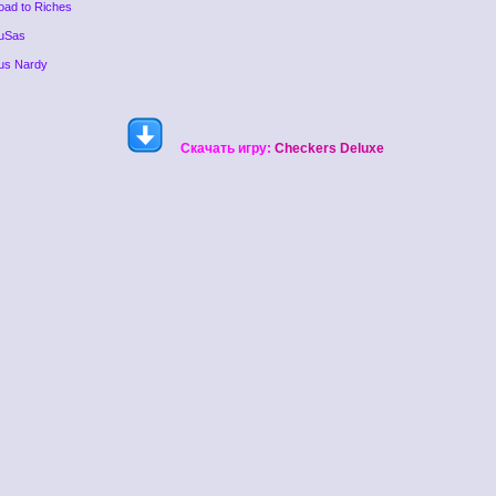
oad to Riches
uSas
us Nardy
Скачать игру:
Checkers Deluxe