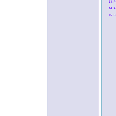
13. R
14. R
15. R