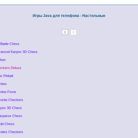
Игры Java для телефона - Настольные
1
2
 Battle Chess
vanced Karpov 3D Chess
chon
eckers Deluxe
c Pinball
mino
mino Fever
vorite Checkers
rpov 3D Chess
asparov Chess
obi Chess
irates Checkers