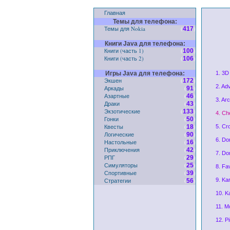
Главная
Темы для телефона:
Темы для Nokia
(
)
417
Книги Java для телефона:
Книги (часть 1)
(
)
100
Книги (часть 2)
(
)
106
Игры Java для телефона:
1. 3D
Экшен
(
)
172
2. Ad
Аркады
(
)
91
Азартные
(
)
46
3. Ar
Драки
(
)
43
Экзотические
(
)
133
4. Ch
Гонки
(
)
50
Квесты
(
)
18
5. Cro
Логические
(
)
90
6. Do
Настольные
(
)
16
Приключения
(
)
42
7. Do
РПГ
(
)
29
Симуляторы
(
)
25
8. Fa
Спортивные
(
)
39
Стратегии
(
)
9. Ka
56
10. K
11. M
12. P