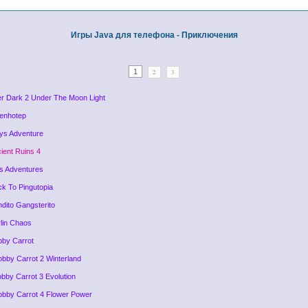
Игры Java для телефона - Приключения
1
2
3
ter Dark 2 Under The Moon Light
enhotep
ys Adventure
cient Ruins 4
ts Adventures
ck To Pingutopia
ndito Gangsterito
rlin Chaos
bby Carrot
obby Carrot 2 Winterland
obby Carrot 3 Evolution
obby Carrot 4 Flower Power