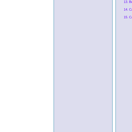
13. B
14. C
15. C