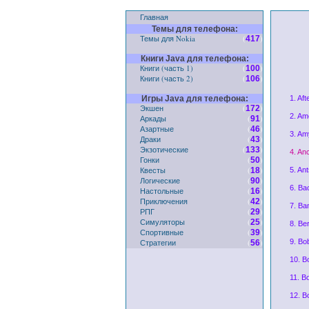
Главная
Темы для телефона:
Темы для Nokia
(
)
417
Книги Java для телефона:
Книги (часть 1)
(
)
100
Книги (часть 2)
(
)
106
Игры Java для телефона:
1. Af
Экшен
(
)
172
2. Am
Аркады
(
)
91
Азартные
(
)
46
3. Am
Драки
(
)
43
Экзотические
(
)
133
4. An
Гонки
(
)
50
Квесты
(
)
18
5. An
Логические
(
)
90
6. Ba
Настольные
(
)
16
Приключения
(
)
42
7. Ba
РПГ
(
)
29
Симуляторы
(
)
25
8. Be
Спортивные
(
)
39
Стратегии
(
)
9. Bo
56
10. B
11. B
12. B