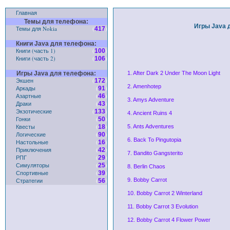
Главная
Темы для телефона:
Игры Java 
Темы для Nokia
(
)
417
Книги Java для телефона:
Книги (часть 1)
(
)
100
Книги (часть 2)
(
)
106
Игры Java для телефона:
1. After Dark 2 Under The Moon Light
Экшен
(
)
172
2. Amenhotep
Аркады
(
)
91
Азартные
(
)
46
3. Amys Adventure
Драки
(
)
43
Экзотические
(
)
133
4. Ancient Ruins 4
Гонки
(
)
50
Квесты
(
)
18
5. Ants Adventures
Логические
(
)
90
6. Back To Pingutopia
Настольные
(
)
16
Приключения
(
)
42
7. Bandito Gangsterito
РПГ
(
)
29
Симуляторы
(
)
25
8. Berlin Chaos
Спортивные
(
)
39
Стратегии
(
)
9. Bobby Carrot
56
10. Bobby Carrot 2 Winterland
11. Bobby Carrot 3 Evolution
12. Bobby Carrot 4 Flower Power