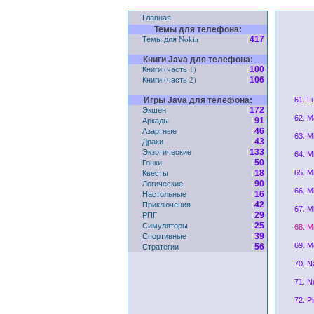
Главная
Темы для телефона:
Темы для Nokia
(
)
417
Книги Java для телефона:
Книги (часть 1)
(
)
100
Книги (часть 2)
(
)
106
Игры Java для телефона:
61. L
Экшен
(
)
172
62. M
Аркады
(
)
91
Азартные
(
)
46
63. Mi
Драки
(
)
43
Экзотические
(
)
133
64. Mi
Гонки
(
)
50
Квесты
(
)
18
65. Mi
Логические
(
)
90
66. M
Настольные
(
)
16
Приключения
(
)
42
67. Mi
РПГ
(
)
29
Симуляторы
(
)
25
68. M
Спортивные
(
)
39
Стратегии
(
)
69. M
56
70. N
71. N
72. P