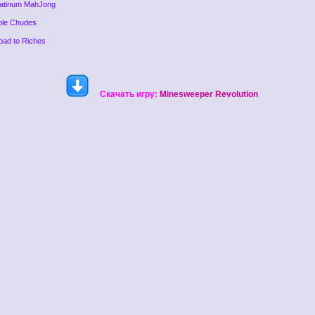
latinum MahJong
ole Chudes
oad to Riches
Скачать игру:
Minesweeper Revolution