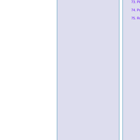
73. P
74. P
75. R