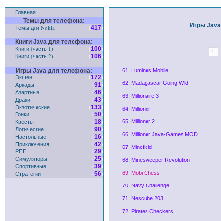
Главная
Темы для телефона:
Игры Java
Темы для Nokia
(
)
417
Книги Java для телефона:
Книги (часть 1)
(
)
100
1
Книги (часть 2)
(
)
106
Игры Java для телефона:
61. Lumines Mobile
Экшен
(
)
172
62. Madagascar Going Wild
Аркады
(
)
91
Азартные
(
)
46
63. Millionaire 3
Драки
(
)
43
Экзотические
(
)
133
64. Millioner
Гонки
(
)
50
Квесты
(
)
18
65. Millioner 2
Логические
(
)
90
66. Millioner Java-Games MOD
Настольные
(
)
16
Приключения
(
)
42
67. Minefield
РПГ
(
)
29
Симуляторы
(
)
25
68. Minesweeper Revolution
Спортивные
(
)
39
Стратегии
(
)
69. Mobi Chess
56
70. Navy Challenge
71. Nescube 203
72. Pirates Checkers