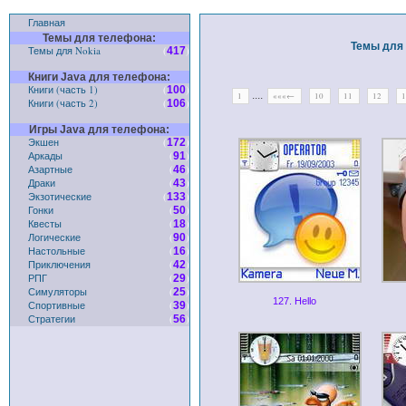
Главная
Темы для телефона:
Темы для 
Темы для Nokia
(
)
417
Книги Java для телефона:
Книги (часть 1)
(
)
100
....
1
«««←
10
11
12
Книги (часть 2)
(
)
106
Игры Java для телефона:
Экшен
(
)
172
Аркады
(
)
91
Азартные
(
)
46
Драки
(
)
43
Экзотические
(
)
133
Гонки
(
)
50
Квесты
(
)
18
Логические
(
)
90
Настольные
(
)
16
Приключения
(
)
42
РПГ
(
)
29
Симуляторы
(
)
25
127. Hello
Спортивные
(
)
39
Стратегии
(
)
56