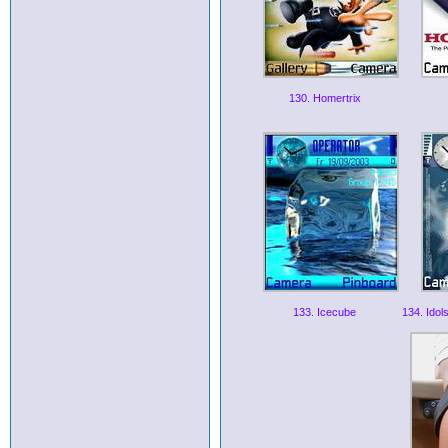
130. Homertrix
133. Icecube
134. Idol