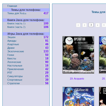
Главная
Темы для телефона:
Темы для 
Темы для Nokia
(
)
417
Книги Java для телефона:
Книги (часть 1)
(
)
100
3
1
2
4
5
Книги (часть 2)
(
)
106
Игры Java для телефона:
Экшен
(
)
172
Аркады
(
)
91
Азартные
(
)
46
Драки
(
)
43
Экзотические
(
)
133
Гонки
(
)
50
Квесты
(
)
18
Логические
(
)
90
Настольные
(
)
16
Приключения
(
)
42
РПГ
(
)
29
Симуляторы
(
)
25
19. Acquario
20.
Спортивные
(
)
39
Стратегии
(
)
56