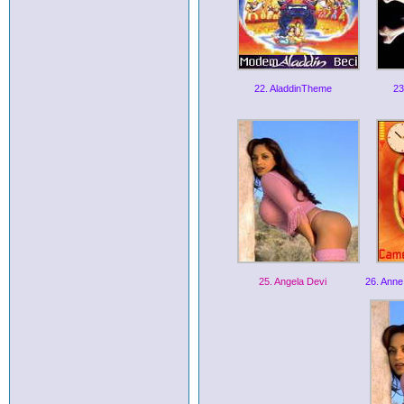
22. AladdinTheme
23
25. Angela Devi
26. Ann