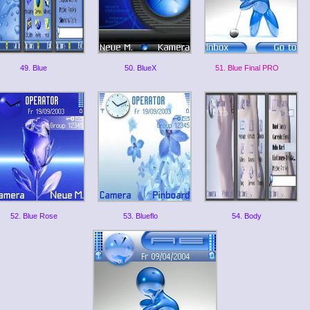
49. Blue
50. BlueX
51. Blue Final PRO
52. Blue Rose
53. Blueflo
54. Body