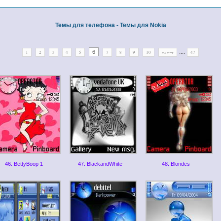
Темы для телефона - Темы для Nokia
....
6
1
2
3
4
5
7
8
9
10
»»»→
47
46. BettyBoop 1
47. BlackandWhite
48. Blondes