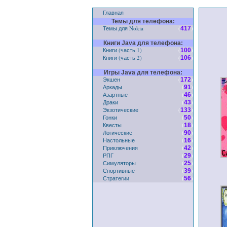
Главная
Темы для телефона:
Темы для Nokia
(
)
417
Книги Java для телефона:
Книги (часть 1)
(
)
100
Книги (часть 2)
(
)
106
Игры Java для телефона:
Экшен
(
)
172
Аркады
(
)
91
Азартные
(
)
46
Драки
(
)
43
Экзотические
(
)
133
Гонки
(
)
50
Квесты
(
)
18
Логические
(
)
90
Настольные
(
)
16
Приключения
(
)
42
РПГ
(
)
29
Симуляторы
(
)
25
Спортивные
(
)
39
Стратегии
(
)
56